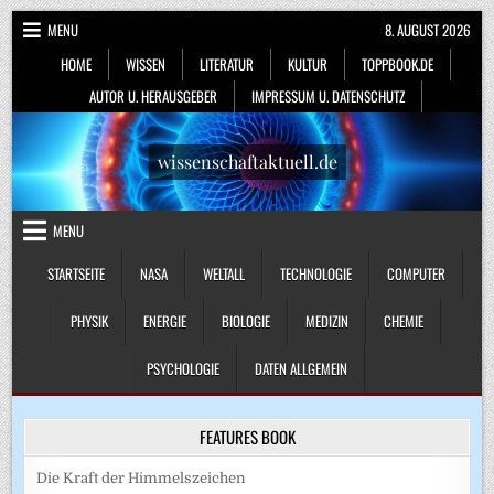
Skip
MENU
8. AUGUST 2026
to
HOME
WISSEN
LITERATUR
KULTUR
TOPPBOOK.DE
content
AUTOR U. HERAUSGEBER
IMPRESSUM U. DATENSCHUTZ
wissenschaftaktuell.de
MENU
STARTSEITE
NASA
WELTALL
TECHNOLOGIE
COMPUTER
PHYSIK
ENERGIE
BIOLOGIE
MEDIZIN
CHEMIE
PSYCHOLOGIE
DATEN ALLGEMEIN
FEATURES BOOK
Die Kraft der Himmelszeichen