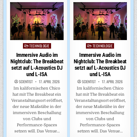
TECHNOLOGIE
TECHNOLOGIE
Posted
Posted
in
in
Immersive Audio im
Immersive Audio im
Nightclub: The Breakbeat
Nightclub: The Breakbeat
setzt auf L-Acoustics DJ
setzt auf L-Acoustics DJ
und L-ISA
und L-ISA
SCIENTIST
17. APRIL 2026
SCIENTIST
17. APRIL 2026
Im kalifornischen Chico
Im kalifornischen Chico
hat mit The Breakbeat ein
hat mit The Breakbeat ein
Veranstaltungsort eröffnet,
Veranstaltungsort eröffnet,
der neue Maßstäbe in der
der neue Maßstäbe in der
immersiven Beschallung
immersiven Beschallung
von Clubs und
von Clubs und
Performance-Spaces
Performance-Spaces
setzen will. Das Venue…
setzen will. Das Venue…