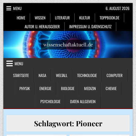
Skip
MENU
6. AUGUST 2026
to
HOME
WISSEN
LITERATUR
KULTUR
TOPPBOOK.DE
content
AUTOR U. HERAUSGEBER
IMPRESSUM U. DATENSCHUTZ
wissenschaftaktuell.de
MENU
STARTSEITE
NASA
WELTALL
TECHNOLOGIE
COMPUTER
PHYSIK
ENERGIE
BIOLOGIE
MEDIZIN
CHEMIE
PSYCHOLOGIE
DATEN ALLGEMEIN
Schlagwort:
Pioneer