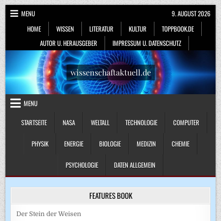
Skip
MENU
9. AUGUST 2026
to
HOME
WISSEN
LITERATUR
KULTUR
TOPPBOOK.DE
content
AUTOR U. HERAUSGEBER
IMPRESSUM U. DATENSCHUTZ
wissenschaftaktuell.de
MENU
STARTSEITE
NASA
WELTALL
TECHNOLOGIE
COMPUTER
PHYSIK
ENERGIE
BIOLOGIE
MEDIZIN
CHEMIE
PSYCHOLOGIE
DATEN ALLGEMEIN
FEATURES BOOK
Der Stein der Weisen