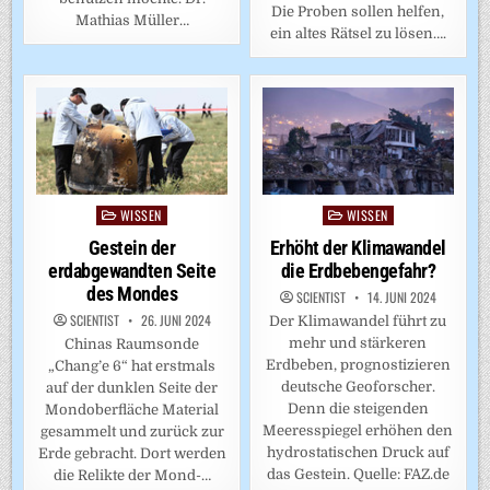
Die Proben sollen helfen,
Mathias Müller…
ein altes Rätsel zu lösen….
WISSEN
WISSEN
Posted
Posted
in
in
Gestein der
Erhöht der Klimawandel
erdabgewandten Seite
die Erdbebengefahr?
des Mondes
SCIENTIST
14. JUNI 2024
SCIENTIST
26. JUNI 2024
Der Klimawandel führt zu
mehr und stärkeren
Chinas Raumsonde
Erdbeben, prognostizieren
„Chang’e 6“ hat erstmals
deutsche Geoforscher.
auf der dunklen Seite der
Denn die steigenden
Mondoberfläche Material
Meeresspiegel erhöhen den
gesammelt und zurück zur
hydrostatischen Druck auf
Erde gebracht. Dort werden
das Gestein. Quelle: FAZ.de
die Relikte der Mond-…