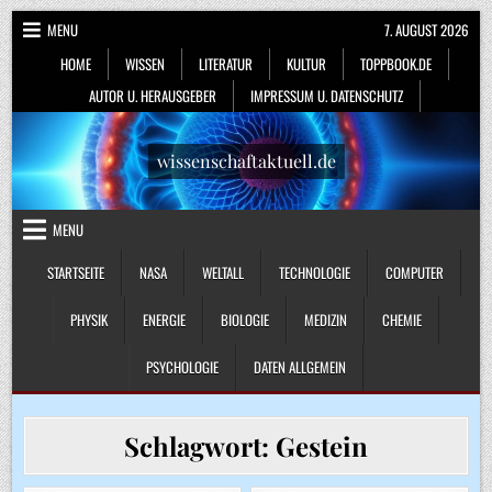
Skip
MENU
7. AUGUST 2026
to
HOME
WISSEN
LITERATUR
KULTUR
TOPPBOOK.DE
content
AUTOR U. HERAUSGEBER
IMPRESSUM U. DATENSCHUTZ
wissenschaftaktuell.de
MENU
STARTSEITE
NASA
WELTALL
TECHNOLOGIE
COMPUTER
PHYSIK
ENERGIE
BIOLOGIE
MEDIZIN
CHEMIE
PSYCHOLOGIE
DATEN ALLGEMEIN
Schlagwort:
Gestein