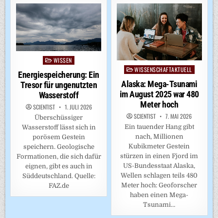
WISSEN
Posted
WISSENSCHAFTAKTUELL
Posted
in
Energiespeicherung: Ein
in
Alaska: Mega-Tsunami
Tresor für ungenutzten
im August 2025 war 480
Wasserstoff
Meter hoch
SCIENTIST
1. JULI 2026
SCIENTIST
7. MAI 2026
Überschüssiger
Ein tauender Hang gibt
Wasserstoff lässt sich in
nach, Millionen
porösem Gestein
Kubikmeter Gestein
speichern. Geologische
stürzen in einen Fjord im
Formationen, die sich dafür
US-Bundesstaat Alaska,
eignen, gibt es auch in
Wellen schlagen teils 480
Süddeutschland. Quelle:
Meter hoch: Geoforscher
FAZ.de
haben einen Mega-
Tsunami…