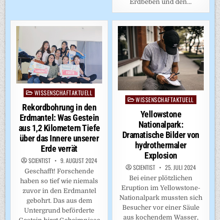
Erdbeben und den…
WISSENSCHAFTAKTUELL
Posted
WISSENSCHAFTAKTUELL
Posted
in
Rekordbohrung in den
in
Yellowstone
Erdmantel: Was Gestein
Nationalpark:
aus 1,2 Kilometern Tiefe
Dramatische Bilder von
über das Innere unserer
hydrothermaler
Erde verrät
Explosion
SCIENTIST
9. AUGUST 2024
SCIENTIST
25. JULI 2024
Geschafft! Forschende
Bei einer plötzlichen
haben so tief wie niemals
Eruption im Yellowstone-
zuvor in den Erdmantel
Nationalpark mussten sich
gebohrt. Das aus dem
Besucher vor einer Säule
Untergrund beförderte
aus kochendem Wasser,