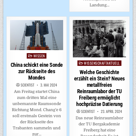
Landung…
WISSEN
Posted
in
WISSENSCHAFTAKTUELL
Posted
China schickt eine Sonde
in
zur Rückseite des
Welche Geschichte
Mondes
erzählt ein Stein? Neues
metallfreies
SCIENTIST
3. MAI 2024
Reinraumlabor der TU
Am Freitag startet China
Freiberg ermöglicht
zum dritten Mal eine
hochpräzise Datierung
unbemannte Raumsonde
Richtung Mond. Chang’e 6
SCIENTIST
23. APRIL 2024
soll erstmals Gestein von
Das neue Reinraumlabor
der Rückseite des
der TU Bergakademie
Trabanten sammeln und
Freiberg hat eine
zur…