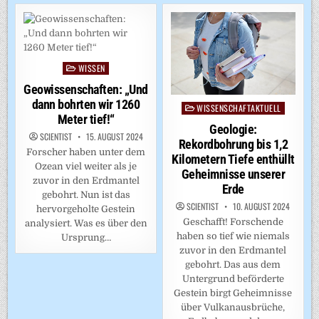
WISSEN
Posted
in
Geowissenschaften: „Und
dann bohrten wir 1260
WISSENSCHAFTAKTUELL
Posted
Meter tief!“
in
Geologie:
SCIENTIST
15. AUGUST 2024
Rekordbohrung bis 1,2
Forscher haben unter dem
Kilometern Tiefe enthüllt
Ozean viel weiter als je
Geheimnisse unserer
zuvor in den Erdmantel
Erde
gebohrt. Nun ist das
SCIENTIST
10. AUGUST 2024
hervorgeholte Gestein
Geschafft! Forschende
analysiert. Was es über den
haben so tief wie niemals
Ursprung…
zuvor in den Erdmantel
gebohrt. Das aus dem
Untergrund beförderte
Gestein birgt Geheimnisse
über Vulkanausbrüche,