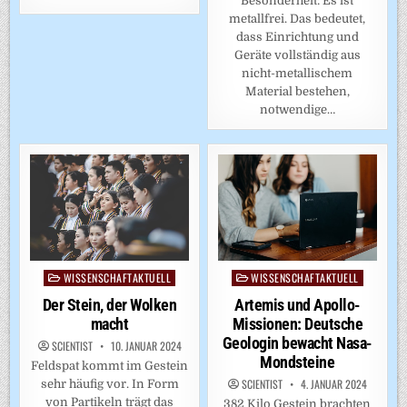
Besonderheit: Es ist
metallfrei. Das bedeutet,
dass Einrichtung und
Geräte vollständig aus
nicht-metallischem
Material bestehen,
notwendige…
WISSENSCHAFTAKTUELL
WISSENSCHAFTAKTUELL
Posted
Posted
in
in
Der Stein, der Wolken
Artemis und Apollo-
macht
Missionen: Deutsche
Geologin bewacht Nasa-
SCIENTIST
10. JANUAR 2024
Mondsteine
Feldspat kommt im Gestein
SCIENTIST
4. JANUAR 2024
sehr häufig vor. In Form
von Partikeln trägt das
382 Kilo Gestein brachten