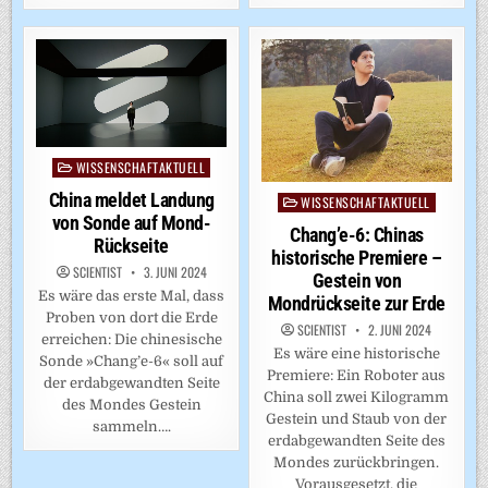
WISSENSCHAFTAKTUELL
Posted
in
China meldet Landung
WISSENSCHAFTAKTUELL
Posted
von Sonde auf Mond-
in
Chang’e-6: Chinas
Rückseite
historische Premiere –
SCIENTIST
3. JUNI 2024
Gestein von
Es wäre das erste Mal, dass
Mondrückseite zur Erde
Proben von dort die Erde
SCIENTIST
2. JUNI 2024
erreichen: Die chinesische
Es wäre eine historische
Sonde »Chang’e-6« soll auf
Premiere: Ein Roboter aus
der erdabgewandten Seite
China soll zwei Kilogramm
des Mondes Gestein
Gestein und Staub von der
sammeln….
erdabgewandten Seite des
Mondes zurückbringen.
Vorausgesetzt, die