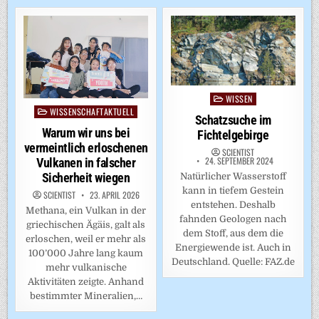
WISSEN
Posted
WISSENSCHAFTAKTUELL
Posted
in
Schatzsuche im
in
Warum wir uns bei
Fichtelgebirge
vermeintlich erloschenen
SCIENTIST
24. SEPTEMBER 2024
Vulkanen in falscher
Sicherheit wiegen
Natürlicher Wasserstoff
kann in tiefem Gestein
SCIENTIST
23. APRIL 2026
entstehen. Deshalb
Methana, ein Vulkan in der
fahnden Geologen nach
griechischen Ägäis, galt als
dem Stoff, aus dem die
erloschen, weil er mehr als
Energiewende ist. Auch in
100’000 Jahre lang kaum
Deutschland. Quelle: FAZ.de
mehr vulkanische
Aktivitäten zeigte. Anhand
bestimmter Mineralien,…