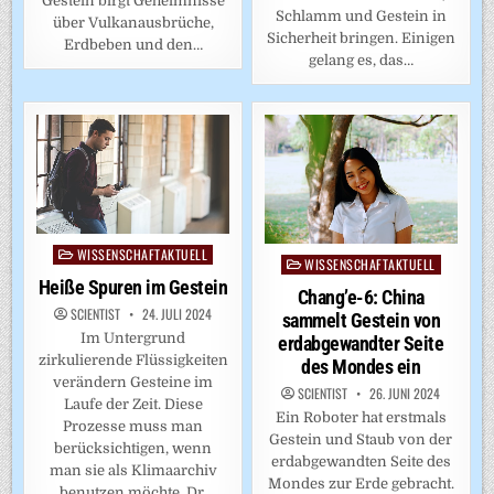
Gestein birgt Geheimnisse
Schlamm und Gestein in
über Vulkanausbrüche,
Sicherheit bringen. Einigen
Erdbeben und den…
gelang es, das…
WISSENSCHAFTAKTUELL
Posted
WISSENSCHAFTAKTUELL
Posted
in
Heiße Spuren im Gestein
in
Chang’e-6: China
SCIENTIST
24. JULI 2024
sammelt Gestein von
Im Untergrund
erdabgewandter Seite
zirkulierende Flüssigkeiten
des Mondes ein
verändern Gesteine im
SCIENTIST
26. JUNI 2024
Laufe der Zeit. Diese
Ein Roboter hat erstmals
Prozesse muss man
Gestein und Staub von der
berücksichtigen, wenn
erdabgewandten Seite des
man sie als Klimaarchiv
Mondes zur Erde gebracht.
benutzen möchte. Dr.