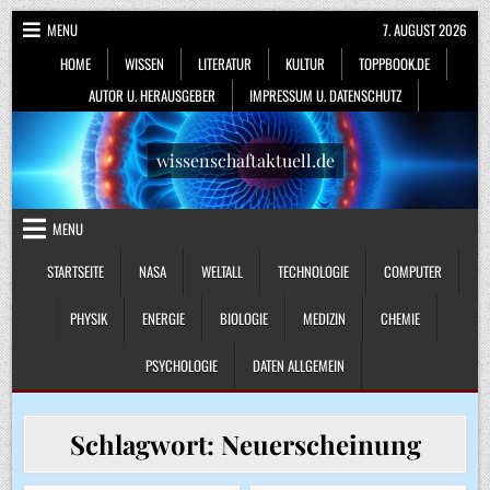
Skip
MENU
7. AUGUST 2026
to
HOME
WISSEN
LITERATUR
KULTUR
TOPPBOOK.DE
content
AUTOR U. HERAUSGEBER
IMPRESSUM U. DATENSCHUTZ
wissenschaftaktuell.de
MENU
STARTSEITE
NASA
WELTALL
TECHNOLOGIE
COMPUTER
PHYSIK
ENERGIE
BIOLOGIE
MEDIZIN
CHEMIE
PSYCHOLOGIE
DATEN ALLGEMEIN
Schlagwort:
Neuerscheinung