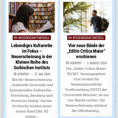
WISSENSCHAFTAKTUELL
WISSENSCHAFTAKTUELL
Posted
Posted
in
in
Lebendiges Kulturerbe
Vier neue Bände der
im Fokus –
„Editio Critica Maior“
Neuerscheinung in der
erschienen
Kleinen Reihe des
SCIENTIST
3. AUGUST 2024
Sorbischen Instituts
Die „Editio Critica Maior
SCIENTIST
27. MAI 2026
(ECM)“, herausgegeben
vom Institut für
Mit der Neuerscheinung
Neutestamentliche
„Kulturelle Diversität und
Textforschung (INTF) der
Immaterielles Kulturerbe –
Universität Münster, ist um
Forschung, Beratung und
vier Bände reicher. Die
Praxis im Dialog“ hat das
Neuerscheinung umfasst
Sorbische Institut einen
die Offenbarung…
neuen Band (Bd. 41)
seiner…