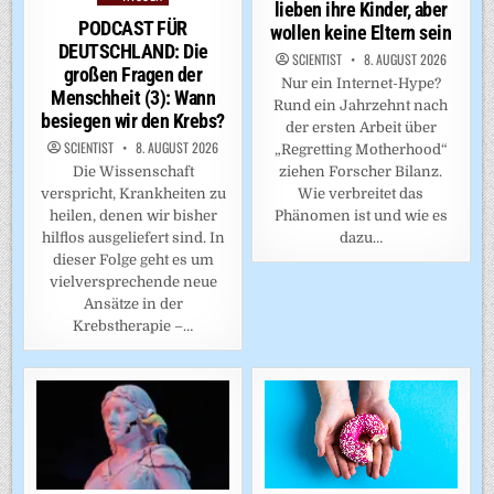
lieben ihre Kinder, aber
in
PODCAST FÜR
wollen keine Eltern sein
DEUTSCHLAND: Die
SCIENTIST
8. AUGUST 2026
großen Fragen der
Nur ein Internet-Hype?
Menschheit (3): Wann
Rund ein Jahrzehnt nach
besiegen wir den Krebs?
der ersten Arbeit über
SCIENTIST
8. AUGUST 2026
„Regretting Motherhood“
ziehen Forscher Bilanz.
Die Wissenschaft
Wie verbreitet das
verspricht, Krankheiten zu
Phänomen ist und wie es
heilen, denen wir bisher
dazu…
hilflos ausgeliefert sind. In
dieser Folge geht es um
vielversprechende neue
Ansätze in der
Krebstherapie –…