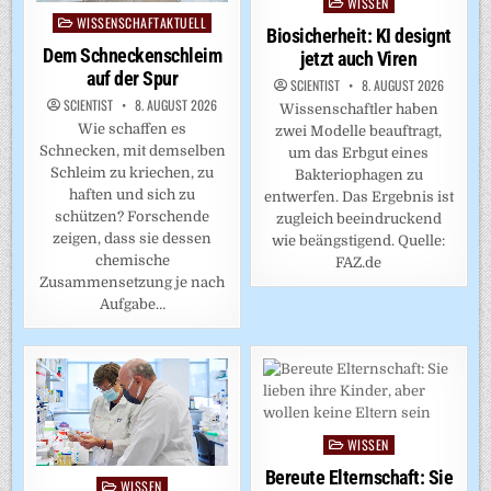
WISSEN
Posted
WISSENSCHAFTAKTUELL
Posted
in
Biosicherheit: KI designt
in
Dem Schneckenschleim
jetzt auch Viren
auf der Spur
SCIENTIST
8. AUGUST 2026
SCIENTIST
8. AUGUST 2026
Wissenschaftler haben
Wie schaffen es
zwei Modelle beauftragt,
Schnecken, mit demselben
um das Erbgut eines
Schleim zu kriechen, zu
Bakteriophagen zu
haften und sich zu
entwerfen. Das Ergebnis ist
schützen? Forschende
zugleich beeindruckend
zeigen, dass sie dessen
wie beängstigend. Quelle:
chemische
FAZ.de
Zusammensetzung je nach
Aufgabe…
WISSEN
Posted
in
Bereute Elternschaft: Sie
WISSEN
Posted