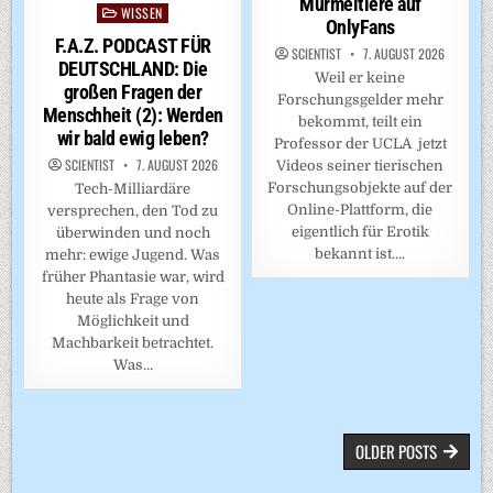
Murmeltiere auf
WISSEN
Posted
OnlyFans
in
F.A.Z. PODCAST FÜR
SCIENTIST
7. AUGUST 2026
DEUTSCHLAND: Die
Weil er keine
großen Fragen der
Forschungsgelder mehr
Menschheit (2): Werden
bekommt, teilt ein
wir bald ewig leben?
Professor der UCLA jetzt
SCIENTIST
7. AUGUST 2026
Videos seiner tierischen
Forschungsobjekte auf der
Tech-Milliardäre
Online-Plattform, die
versprechen, den Tod zu
eigentlich für Erotik
überwinden und noch
bekannt ist….
mehr: ewige Jugend. Was
früher Phantasie war, wird
heute als Frage von
Möglichkeit und
Machbarkeit betrachtet.
Was…
BEITRAGSNAVIGATION
OLDER POSTS