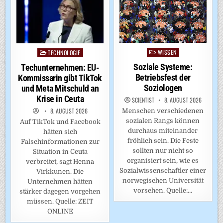
WISSEN
TECHNOLOGIE
Posted
Posted
in
in
Soziale Systeme:
Techunternehmen: EU-
Betriebsfest der
Kommissarin gibt TikTok
Soziologen
und Meta Mitschuld an
Krise in Ceuta
SCIENTIST
8. AUGUST 2026
8. AUGUST 2026
Menschen verschiedenen
sozialen Rangs können
Auf TikTok und Facebook
durchaus miteinander
hätten sich
fröhlich sein. Die Feste
Falschinformationen zur
sollten nur nicht so
Situation in Ceuta
organisiert sein, wie es
verbreitet, sagt Henna
Sozialwissenschaftler einer
Virkkunen. Die
norwegischen Universität
Unternehmen hätten
vorsehen. Quelle:…
stärker dagegen vorgehen
müssen. Quelle: ZEIT
ONLINE