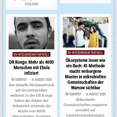
ONLINE
WISSENSCHAFTAKTUELL
Posted
WISSENSCHAFTAKTUELL
Posted
in
in
Ökosysteme lesen wie
DR Kongo: Mehr als 4000
ein Buch: KI-Methode
Menschen mit Ebola
macht verborgene
infiziert
Muster in mikrobiellen
SCIENTIST
8. AUGUST 2026
Gemeinschaften der
Der aktuelle Ebolaausbruch
Warnow sichtbar
gilt als zweitgrößter
SCIENTIST
8. AUGUST 2026
weltweit: In der DR Kongo
Mikrobielle
haben die Zahlen der
Gemeinschaften reagieren
Infizierten erstmals die
sensibel auf
Marke von 4000
Umweltveränderungen,
überschritten. Experten