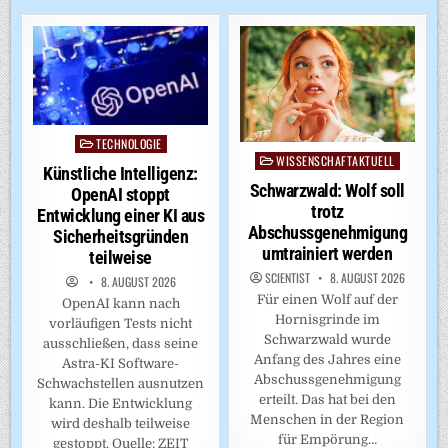
TECHNOLOGIE
Posted
WISSENSCHAFTAKTUELL
Posted
in
Künstliche Intelligenz:
in
Schwarzwald: Wolf soll
OpenAI stoppt
trotz
Entwicklung einer KI aus
Abschussgenehmigung
Sicherheitsgründen
umtrainiert werden
teilweise
SCIENTIST
8. AUGUST 2026
8. AUGUST 2026
Für einen Wolf auf der
OpenAI kann nach
Hornisgrinde im
vorläufigen Tests nicht
Schwarzwald wurde
ausschließen, dass seine
Anfang des Jahres eine
Astra-KI Software-
Abschussgenehmigung
Schwachstellen ausnutzen
erteilt. Das hat bei den
kann. Die Entwicklung
Menschen in der Region
wird deshalb teilweise
für Empörung…
gestoppt. Quelle: ZEIT