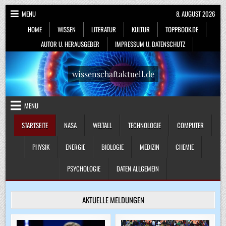
Skip
MENU
8. AUGUST 2026
to
HOME
WISSEN
LITERATUR
KULTUR
TOPPBOOK.DE
content
AUTOR U. HERAUSGEBER
IMPRESSUM U. DATENSCHUTZ
wissenschaftaktuell.de
MENU
STARTSEITE
NASA
WELTALL
TECHNOLOGIE
COMPUTER
PHYSIK
ENERGIE
BIOLOGIE
MEDIZIN
CHEMIE
PSYCHOLOGIE
DATEN ALLGEMEIN
AKTUELLE MELDUNGEN