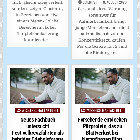
SCIENTIST
8. AUGUST 2026
nicht gleichmäßig verteilt,
sondern zeigen Clustering
Personalisierte Werbung
in Bereichen von etwa
sorgt zwar für
einem Meter • Solche
Aufmerksamkeit, bringt
Bereiche mit hoher
junge Menschen aber nicht
Tröpfchenclustering
automatisch dazu, ein
könnten der…
Konzertticket zu kaufen.
Für die Generation Z sind
die Bindung an…
WISSENSCHAFTAKTUELL
WISSENSCHAFTAKTUELL
Posted
Posted
in
in
Neues Fachbuch
Forschende entdecken
untersucht
Pilzprotein, das zu
Festivalkreuzfahrten als
Blattverlust bei
hybrides Erlebnisformat
Nutzpflanzen führt