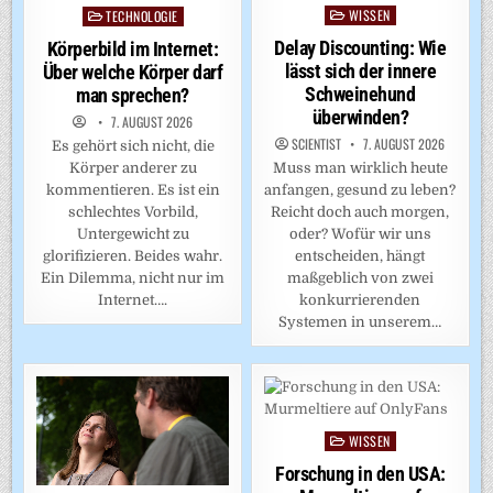
WISSEN
TECHNOLOGIE
Posted
Posted
in
in
Delay Discounting: Wie
Körperbild im Internet:
lässt sich der innere
Über welche Körper darf
Schweinehund
man sprechen?
überwinden?
7. AUGUST 2026
SCIENTIST
7. AUGUST 2026
Es gehört sich nicht, die
Körper anderer zu
Muss man wirklich heute
kommentieren. Es ist ein
anfangen, gesund zu leben?
schlechtes Vorbild,
Reicht doch auch morgen,
Untergewicht zu
oder? Wofür wir uns
glorifizieren. Beides wahr.
entscheiden, hängt
Ein Dilemma, nicht nur im
maßgeblich von zwei
Internet….
konkurrierenden
Systemen in unserem…
WISSEN
Posted
in
Forschung in den USA: