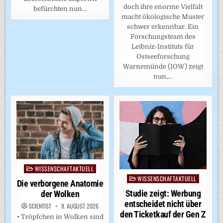
doch ihre enorme Vielfalt
befürchten nun…
macht ökologische Muster
schwer erkennbar. Ein
Forschungsteam des
Leibniz-Instituts für
Ostseeforschung
Warnemünde (IOW) zeigt
nun,…
WISSENSCHAFTAKTUELL
Posted
WISSENSCHAFTAKTUELL
in
Posted
Die verborgene Anatomie
in
Studie zeigt: Werbung
der Wolken
entscheidet nicht über
SCIENTIST
8. AUGUST 2026
den Ticketkauf der Gen Z
• Tröpfchen in Wolken sind