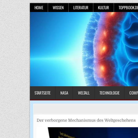
Skip
HOME
WISSEN
LITERATUR
KULTUR
TOPPBOOK.D
to
content
STARTSEITE
NASA
WELTALL
TECHNOLOGIE
COMP
Der verborgene Mechanismus des Weltgeschehens