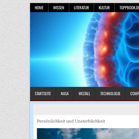
Skip
HOME
WISSEN
LITERATUR
KULTUR
TOPPBOOK.D
to
content
STARTSEITE
NASA
WELTALL
TECHNOLOGIE
COMP
Persönlichkeit und Unsterblichkeit