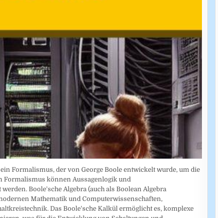
t ein Formalismus, der von George Boole entwickelt wurde, um die
esem Formalismus können Aussagenlogik und
 werden. Boole'sche Algebra (auch als Boolean Algebra
der modernen Mathematik und Computerwissenschaften,
altkreistechnik. Das Boole'sche Kalkül ermöglicht es, komplexe