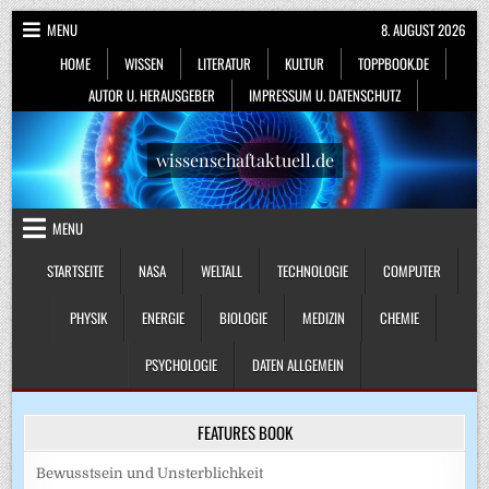
Skip
MENU
8. AUGUST 2026
to
HOME
WISSEN
LITERATUR
KULTUR
TOPPBOOK.DE
content
AUTOR U. HERAUSGEBER
IMPRESSUM U. DATENSCHUTZ
wissenschaftaktuell.de
MENU
STARTSEITE
NASA
WELTALL
TECHNOLOGIE
COMPUTER
PHYSIK
ENERGIE
BIOLOGIE
MEDIZIN
CHEMIE
PSYCHOLOGIE
DATEN ALLGEMEIN
FEATURES BOOK
Bewusstsein und Unsterblichkeit