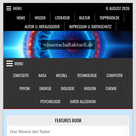
Skip
MENU
8. AUGUST 2026
to
HOME
WISSEN
LITERATUR
KULTUR
TOPPBOOK.DE
content
AUTOR U. HERAUSGEBER
IMPRESSUM U. DATENSCHUTZ
wissenschaftaktuell.de
MENU
STARTSEITE
NASA
WELTALL
TECHNOLOGIE
COMPUTER
PHYSIK
ENERGIE
BIOLOGIE
MEDIZIN
CHEMIE
PSYCHOLOGIE
DATEN ALLGEMEIN
FEATURES BOOK
Das Wesen der Natur