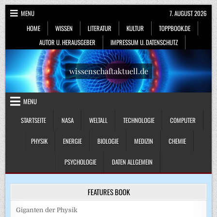
Skip
MENU
7. AUGUST 2026
to
HOME
WISSEN
LITERATUR
KULTUR
TOPPBOOK.DE
content
AUTOR U. HERAUSGEBER
IMPRESSUM U. DATENSCHUTZ
wissenschaftaktuell.de
MENU
STARTSEITE
NASA
WELTALL
TECHNOLOGIE
COMPUTER
PHYSIK
ENERGIE
BIOLOGIE
MEDIZIN
CHEMIE
PSYCHOLOGIE
DATEN ALLGEMEIN
FEATURES BOOK
Giganten der Physik