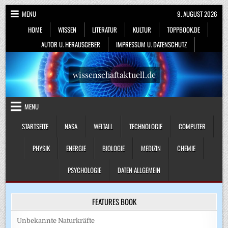
Skip
MENU
9. AUGUST 2026
to
HOME
WISSEN
LITERATUR
KULTUR
TOPPBOOK.DE
content
AUTOR U. HERAUSGEBER
IMPRESSUM U. DATENSCHUTZ
wissenschaftaktuell.de
MENU
STARTSEITE
NASA
WELTALL
TECHNOLOGIE
COMPUTER
PHYSIK
ENERGIE
BIOLOGIE
MEDIZIN
CHEMIE
PSYCHOLOGIE
DATEN ALLGEMEIN
FEATURES BOOK
Unbekannte Naturkräfte