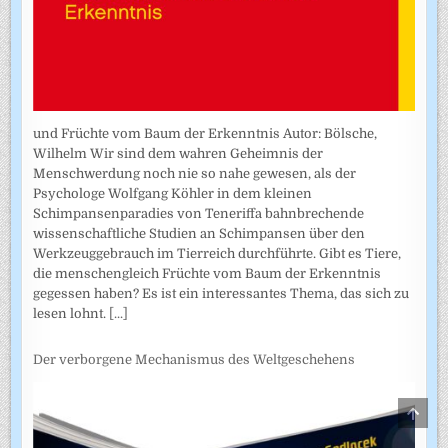
und Früchte vom Baum der Erkenntnis Autor: Bölsche,
Wilhelm Wir sind dem wahren Geheimnis der
Menschwerdung noch nie so nahe gewesen, als der
Psychologe Wolfgang Köhler in dem kleinen
Schimpansenparadies von Teneriffa bahnbrechende
wissenschaftliche Studien an Schimpansen über den
Werkzeuggebrauch im Tierreich durchführte. Gibt es Tiere,
die menschengleich Früchte vom Baum der Erkenntnis
gegessen haben? Es ist ein interessantes Thema, das sich zu
lesen lohnt.
[...]
Der verborgene Mechanismus des Weltgeschehens
SCRO
TO
TOP