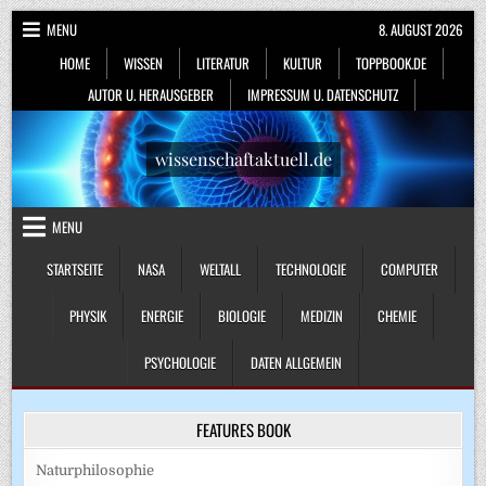
Skip
MENU
8. AUGUST 2026
to
HOME
WISSEN
LITERATUR
KULTUR
TOPPBOOK.DE
content
AUTOR U. HERAUSGEBER
IMPRESSUM U. DATENSCHUTZ
wissenschaftaktuell.de
MENU
STARTSEITE
NASA
WELTALL
TECHNOLOGIE
COMPUTER
PHYSIK
ENERGIE
BIOLOGIE
MEDIZIN
CHEMIE
PSYCHOLOGIE
DATEN ALLGEMEIN
FEATURES BOOK
Naturphilosophie