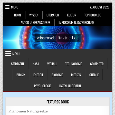
Skip
MENU
7. AUGUST 2026
to
HOME
WISSEN
LITERATUR
KULTUR
TOPPBOOK.DE
content
AUTOR U. HERAUSGEBER
IMPRESSUM U. DATENSCHUTZ
wissenschaftaktuell.de
MENU
STARTSEITE
NASA
WELTALL
TECHNOLOGIE
COMPUTER
PHYSIK
ENERGIE
BIOLOGIE
MEDIZIN
CHEMIE
PSYCHOLOGIE
DATEN ALLGEMEIN
FEATURES BOOK
Phänomen Naturgesetze