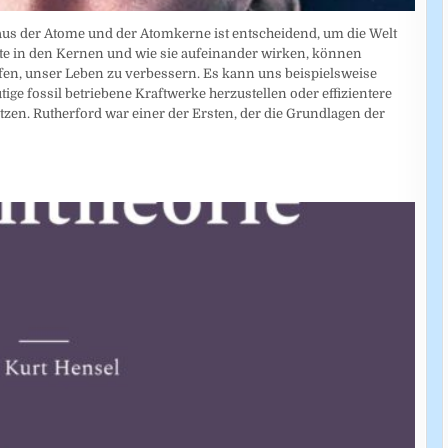
baus der Atome und der Atomkerne ist entscheidend, um die Welt
fte in den Kernen und wie sie aufeinander wirken, können
fen, unser Leben zu verbessern. Es kann uns beispielsweise
ige fossil betriebene Kraftwerke herzustellen oder effizientere
zen. Rutherford war einer der Ersten, der die Grundlagen der