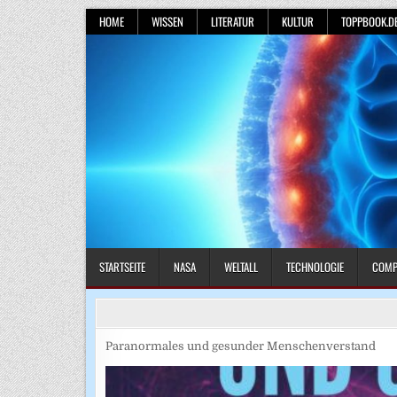
Skip
HOME
WISSEN
LITERATUR
KULTUR
TOPPBOOK.D
to
content
STARTSEITE
NASA
WELTALL
TECHNOLOGIE
COMP
Paranormales und gesunder Menschenverstand