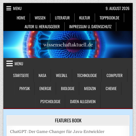
Skip
MENU
9. AUGUST 2026
to
HOME
WISSEN
LITERATUR
KULTUR
TOPPBOOK.DE
content
AUTOR U. HERAUSGEBER
IMPRESSUM U. DATENSCHUTZ
wissenschaftaktuell.de
MENU
STARTSEITE
NASA
WELTALL
TECHNOLOGIE
COMPUTER
PHYSIK
ENERGIE
BIOLOGIE
MEDIZIN
CHEMIE
PSYCHOLOGIE
DATEN ALLGEMEIN
FEATURES BOOK
ChatGPT: Der Game-Changer für Java-Entwickler