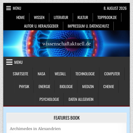
Skip
MENU
8. AUGUST 2026
to
HOME
WISSEN
LITERATUR
KULTUR
TOPPBOOK.DE
content
AUTOR U. HERAUSGEBER
IMPRESSUM U. DATENSCHUTZ
wissenschaftaktuell.de
MENU
STARTSEITE
NASA
WELTALL
TECHNOLOGIE
COMPUTER
PHYSIK
ENERGIE
BIOLOGIE
MEDIZIN
CHEMIE
PSYCHOLOGIE
DATEN ALLGEMEIN
FEATURES BOOK
Archimedes in Alexandrien