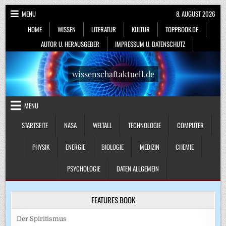
Skip
MENU
8. AUGUST 2026
to
HOME
WISSEN
LITERATUR
KULTUR
TOPPBOOK.DE
content
AUTOR U. HERAUSGEBER
IMPRESSUM U. DATENSCHUTZ
wissenschaftaktuell.de
MENU
STARTSEITE
NASA
WELTALL
TECHNOLOGIE
COMPUTER
PHYSIK
ENERGIE
BIOLOGIE
MEDIZIN
CHEMIE
PSYCHOLOGIE
DATEN ALLGEMEIN
FEATURES BOOK
Der Spiritismus