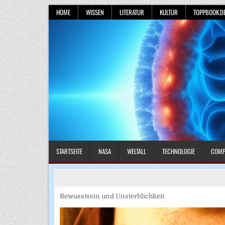
Skip
HOME
WISSEN
LITERATUR
KULTUR
TOPPBOOK.D
to
content
STARTSEITE
NASA
WELTALL
TECHNOLOGIE
COMP
Bewusstsein und Unsterblichkeit