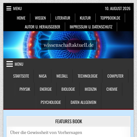
Skip
MENU
10. AUGUST 2026
to
HOME
WISSEN
LITERATUR
KULTUR
TOPPBOOK.DE
content
AUTOR U. HERAUSGEBER
IMPRESSUM U. DATENSCHUTZ
wissenschaftaktuell.de
MENU
STARTSEITE
NASA
WELTALL
TECHNOLOGIE
COMPUTER
PHYSIK
ENERGIE
BIOLOGIE
MEDIZIN
CHEMIE
PSYCHOLOGIE
DATEN ALLGEMEIN
FEATURES BOOK
Über die Gewissheit von Vorhersagen