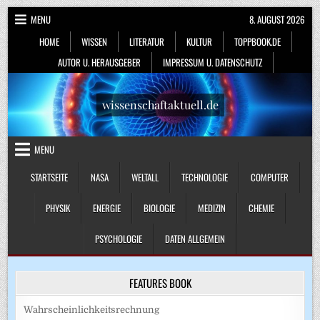
Skip
MENU
8. AUGUST 2026
to
HOME
WISSEN
LITERATUR
KULTUR
TOPPBOOK.DE
content
AUTOR U. HERAUSGEBER
IMPRESSUM U. DATENSCHUTZ
wissenschaftaktuell.de
MENU
STARTSEITE
NASA
WELTALL
TECHNOLOGIE
COMPUTER
PHYSIK
ENERGIE
BIOLOGIE
MEDIZIN
CHEMIE
PSYCHOLOGIE
DATEN ALLGEMEIN
FEATURES BOOK
Wahrscheinlichkeitsrechnung