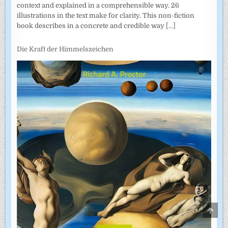
context and explained in a comprehensible way. 26
illustrations in the text make for clarity. This non-fiction
book describes in a concrete and credible way
[...]
Die Kraft der Himmelszeichen
SCRO
TO
TOP