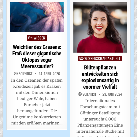
WISSEN
Posted
in
Weichtier des Grauens:
Fraß dieser gigantische
WISSENSCHAFTAKTUELL
Posted
Oktopus sogar
in
Meeressaurier?
Blütenpflanzen
entwickelten sich
SCIENTIST
24. APRIL 2026
explosionsartig in
In den Ozeanen der späten
enormer Vielfalt
Kreidezeit gab es Kraken
mit den Dimensionen
SCIENTIST
29. JUNI 2024
heutiger Wale, haben
Internationales
Forscher jetzt
Forschungsteam mit
herausgefunden. Die
Göttinger Beteiligung
Ungetüme konkurrierten
untersucht 8.000
mit den größten marinen…
Pflanzengattungen Eine
internationale Studie mit