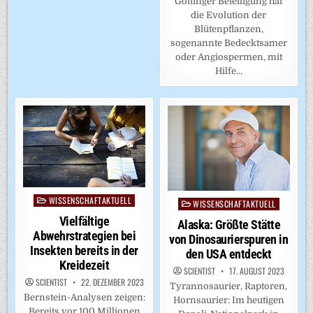
Göttinger Beteiligung hat
die Evolution der
Blütenpflanzen,
sogenannte Bedecktsamer
oder Angiospermen, mit
Hilfe…
WISSENSCHAFTAKTUELL
Posted
WISSENSCHAFTAKTUELL
Posted
in
in
Vielfältige
Alaska: Größte Stätte
Abwehrstrategien bei
von Dinosaurierspuren in
Insekten bereits in der
den USA entdeckt
Kreidezeit
SCIENTIST
17. AUGUST 2023
SCIENTIST
22. DEZEMBER 2023
Tyrannosaurier, Raptoren,
Bernstein-Analysen zeigen:
Hornsaurier: Im heutigen
Bereits vor 100 Millionen