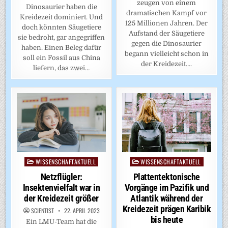
zeugen von einem
Dinosaurier haben die
dramatischen Kampf vor
Kreidezeit dominiert. Und
125 Millionen Jahren. Der
doch könnten Säugetiere
Aufstand der Säugetiere
sie bedroht, gar angegriffen
gegen die Dinosaurier
haben. Einen Beleg dafür
begann vielleicht schon in
soll ein Fossil aus China
der Kreidezeit….
liefern, das zwei…
WISSENSCHAFTAKTUELL
WISSENSCHAFTAKTUELL
Posted
Posted
in
in
Netzflügler:
Plattentektonische
Insektenvielfalt war in
Vorgänge im Pazifik und
der Kreidezeit größer
Atlantik während der
Kreidezeit prägen Karibik
SCIENTIST
22. APRIL 2023
bis heute
Ein LMU-Team hat die