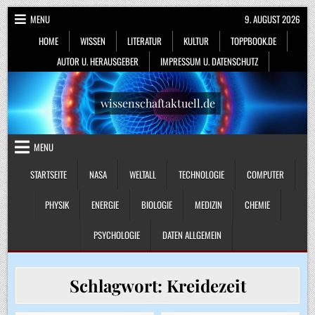
Skip
MENU
9. AUGUST 2026
to
HOME
WISSEN
LITERATUR
KULTUR
TOPPBOOK.DE
content
AUTOR U. HERAUSGEBER
IMPRESSUM U. DATENSCHUTZ
wissenschaftaktuell.de
MENU
STARTSEITE
NASA
WELTALL
TECHNOLOGIE
COMPUTER
PHYSIK
ENERGIE
BIOLOGIE
MEDIZIN
CHEMIE
PSYCHOLOGIE
DATEN ALLGEMEIN
Schlagwort:
Kreidezeit