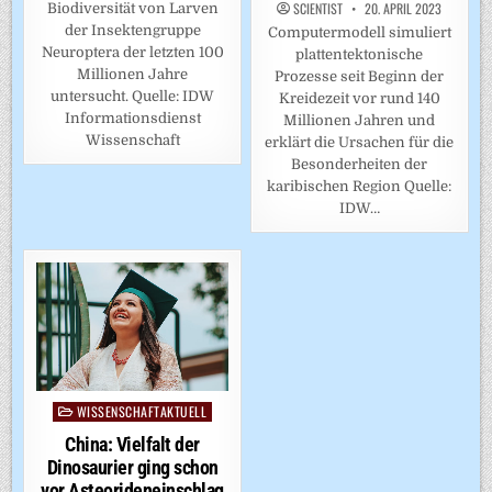
SCIENTIST
20. APRIL 2023
Biodiversität von Larven
der Insektengruppe
Computermodell simuliert
Neuroptera der letzten 100
plattentektonische
Millionen Jahre
Prozesse seit Beginn der
untersucht. Quelle: IDW
Kreidezeit vor rund 140
Informationsdienst
Millionen Jahren und
Wissenschaft
erklärt die Ursachen für die
Besonderheiten der
karibischen Region Quelle:
IDW…
WISSENSCHAFTAKTUELL
Posted
in
China: Vielfalt der
Dinosaurier ging schon
vor Asteorideneinschlag