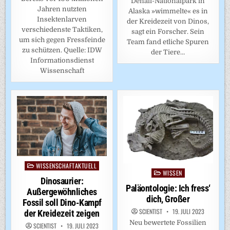
Denali-Nationalpark in
Jahren nutzten
Alaska »wimmelte« es in
Insektenlarven
der Kreidezeit von Dinos,
verschiedenste Taktiken,
sagt ein Forscher. Sein
um sich gegen Fressfeinde
Team fand etliche Spuren
zu schützen. Quelle: IDW
der Tiere…
Informationsdienst
Wissenschaft
WISSENSCHAFTAKTUELL
Posted
WISSEN
Posted
in
Dinosaurier:
in
Paläontologie: Ich fress‘
Außergewöhnliches
dich, Großer
Fossil soll Dino-Kampf
SCIENTIST
19. JULI 2023
der Kreidezeit zeigen
Neu bewertete Fossilien
SCIENTIST
19. JULI 2023