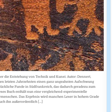
er die Entstehung von Technik und Kunst. Autor: Dennert,
den letzten Jahrzehnten einen ganz ungeahnten Aufschwung
ückliche Funde in Südfrankreich, das dadurch geradezu zum
ses Buch enthält nun eine vergleichend-experimentelle
 Urmenschen. Das Ergebnis wird manchen Leser in hohem Grade
auch ihn außerordentlich
[...]