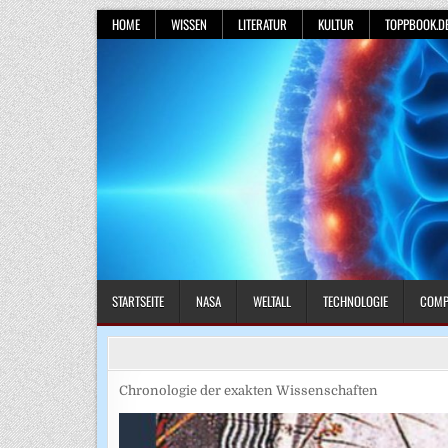
Skip
HOME
WISSEN
LITERATUR
KULTUR
TOPPBOOK.D
to
content
STARTSEITE
NASA
WELTALL
TECHNOLOGIE
COMP
Chronologie der exakten Wissenschaften