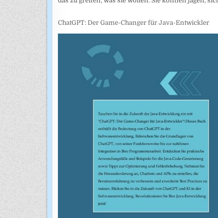
das zu greifen, was sie wollen. Sie können jagen, sic
ChatGPT: Der Game-Changer für Java-Entwickler