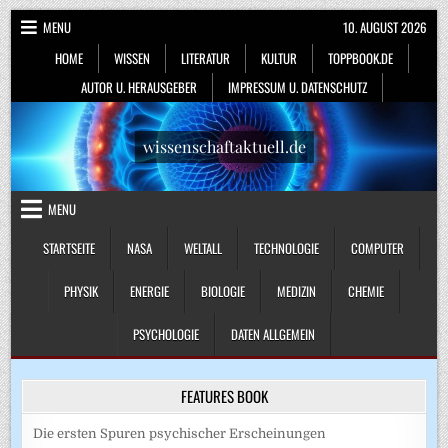
Skip
MENU
10. AUGUST 2026
to
HOME
WISSEN
LITERATUR
KULTUR
TOPPBOOK.DE
content
AUTOR U. HERAUSGEBER
IMPRESSUM U. DATENSCHUTZ
wissenschaftaktuell.de
MENU
STARTSEITE
NASA
WELTALL
TECHNOLOGIE
COMPUTER
PHYSIK
ENERGIE
BIOLOGIE
MEDIZIN
CHEMIE
PSYCHOLOGIE
DATEN ALLGEMEIN
FEATURES BOOK
Die ersten Spuren psychischer Erscheinungen