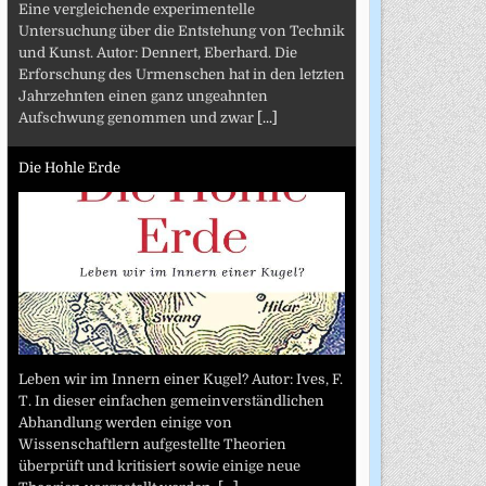
Eine vergleichende experimentelle
Untersuchung über die Entstehung von Technik
und Kunst. Autor: Dennert, Eberhard. Die
Erforschung des Urmenschen hat in den letzten
Jahrzehnten einen ganz ungeahnten
Aufschwung genommen und zwar
[...]
Die Hohle Erde
Leben wir im Innern einer Kugel? Autor: Ives, F.
T. In dieser einfachen gemeinverständlichen
Abhandlung werden einige von
Wissenschaftlern aufgestellte Theorien
überprüft und kritisiert sowie einige neue