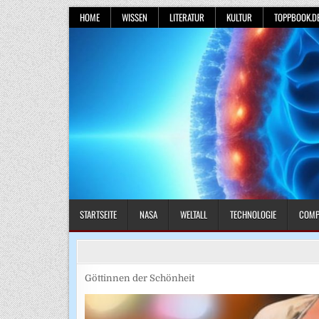
Skip
HOME
WISSEN
LITERATUR
KULTUR
TOPPBOOK.D
to
content
STARTSEITE
NASA
WELTALL
TECHNOLOGIE
COMP
Göttinnen der Schönheit