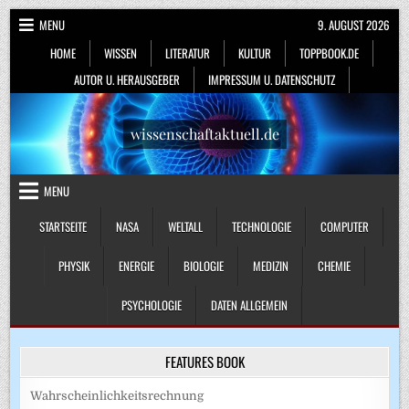
Skip
MENU
9. AUGUST 2026
to
HOME
WISSEN
LITERATUR
KULTUR
TOPPBOOK.DE
content
AUTOR U. HERAUSGEBER
IMPRESSUM U. DATENSCHUTZ
wissenschaftaktuell.de
MENU
STARTSEITE
NASA
WELTALL
TECHNOLOGIE
COMPUTER
PHYSIK
ENERGIE
BIOLOGIE
MEDIZIN
CHEMIE
PSYCHOLOGIE
DATEN ALLGEMEIN
FEATURES BOOK
Wahrscheinlichkeitsrechnung