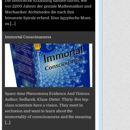
Die historische Erzählung handelt davon, wie
vor 2200 Jahren der geniale Mathematiker und
Mechaniker Archimedes die nach ihm
benannte Spirale erfand. Eine ägyptische Muse,
zu
[...]
Immortal Consciousness
Space-time Phenomena Evidence And Visions.
Author: Sedlacek, Klaus-Dieter. Thirty-five top-
class scientists have a vision. They meet in
seclusion and want to learn about the
immortality of consciousness and the meaning
[...]