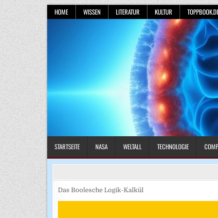
Skip
HOME
WISSEN
LITERATUR
KULTUR
TOPPBOOK.D
to
content
STARTSEITE
NASA
WELTALL
TECHNOLOGIE
COMP
Das Boolesche Logik-Kalkül