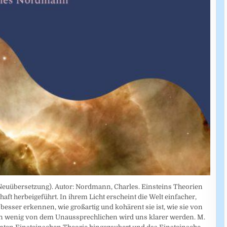
Neuübersetzung). Autor: Nordmann, Charles. Einsteins Theorien
aft herbeigeführt. In ihrem Licht erscheint die Welt einfacher,
besser erkennen, wie großartig und kohärent sie ist, wie sie von
in wenig von dem Unaussprechlichen wird uns klarer werden. M.