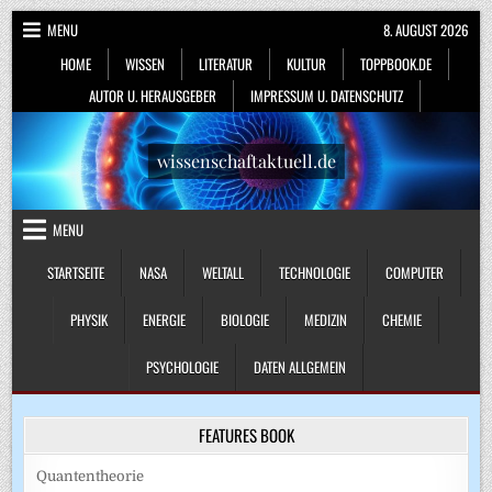
Skip
MENU
8. AUGUST 2026
to
HOME
WISSEN
LITERATUR
KULTUR
TOPPBOOK.DE
content
AUTOR U. HERAUSGEBER
IMPRESSUM U. DATENSCHUTZ
wissenschaftaktuell.de
MENU
STARTSEITE
NASA
WELTALL
TECHNOLOGIE
COMPUTER
PHYSIK
ENERGIE
BIOLOGIE
MEDIZIN
CHEMIE
PSYCHOLOGIE
DATEN ALLGEMEIN
FEATURES BOOK
Quantentheorie