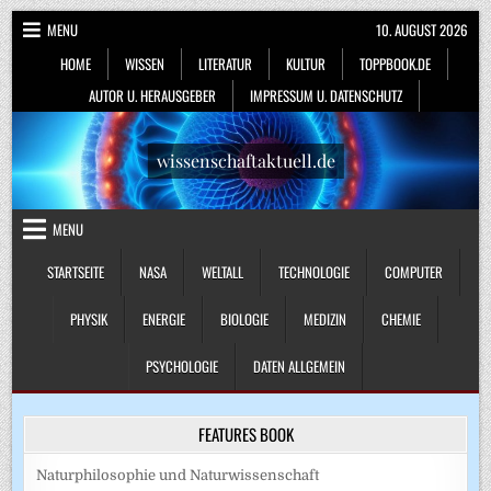
Skip
MENU
10. AUGUST 2026
to
HOME
WISSEN
LITERATUR
KULTUR
TOPPBOOK.DE
content
AUTOR U. HERAUSGEBER
IMPRESSUM U. DATENSCHUTZ
wissenschaftaktuell.de
MENU
STARTSEITE
NASA
WELTALL
TECHNOLOGIE
COMPUTER
PHYSIK
ENERGIE
BIOLOGIE
MEDIZIN
CHEMIE
PSYCHOLOGIE
DATEN ALLGEMEIN
FEATURES BOOK
Naturphilosophie und Naturwissenschaft