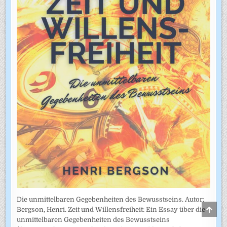
Die unmittelbaren Gegebenheiten des Bewusstseins. Autor:
SCRO
Bergson, Henri. Zeit und Willensfreiheit: Ein Essay über die
TO
unmittelbaren Gegebenheiten des Bewusstseins
TOP