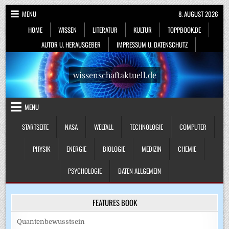
Skip
MENU
8. AUGUST 2026
to
HOME
WISSEN
LITERATUR
KULTUR
TOPPBOOK.DE
content
AUTOR U. HERAUSGEBER
IMPRESSUM U. DATENSCHUTZ
wissenschaftaktuell.de
MENU
STARTSEITE
NASA
WELTALL
TECHNOLOGIE
COMPUTER
PHYSIK
ENERGIE
BIOLOGIE
MEDIZIN
CHEMIE
PSYCHOLOGIE
DATEN ALLGEMEIN
FEATURES BOOK
Quantenbewusstsein