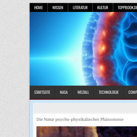
Skip
HOME
WISSEN
LITERATUR
KULTUR
TOPPBOOK.D
to
content
STARTSEITE
NASA
WELTALL
TECHNOLOGIE
COMP
Die Natur psycho-physikalischer Phänomene