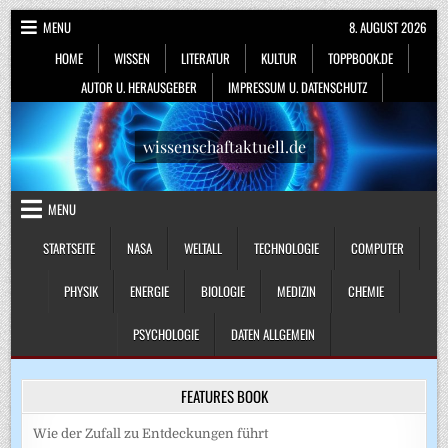
Skip
MENU
8. AUGUST 2026
to
HOME
WISSEN
LITERATUR
KULTUR
TOPPBOOK.DE
content
AUTOR U. HERAUSGEBER
IMPRESSUM U. DATENSCHUTZ
wissenschaftaktuell.de
MENU
STARTSEITE
NASA
WELTALL
TECHNOLOGIE
COMPUTER
PHYSIK
ENERGIE
BIOLOGIE
MEDIZIN
CHEMIE
PSYCHOLOGIE
DATEN ALLGEMEIN
FEATURES BOOK
Wie der Zufall zu Entdeckungen führt