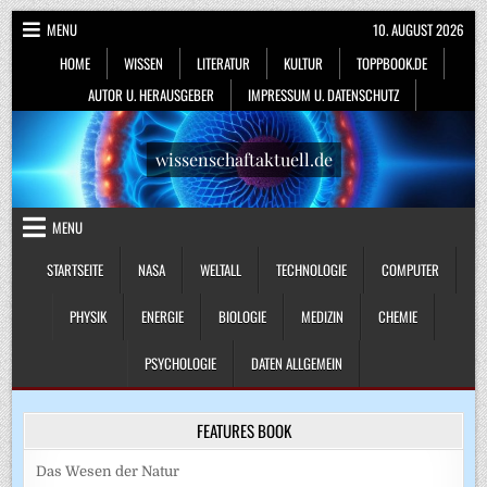
Skip
MENU
10. AUGUST 2026
to
HOME
WISSEN
LITERATUR
KULTUR
TOPPBOOK.DE
content
AUTOR U. HERAUSGEBER
IMPRESSUM U. DATENSCHUTZ
wissenschaftaktuell.de
MENU
STARTSEITE
NASA
WELTALL
TECHNOLOGIE
COMPUTER
PHYSIK
ENERGIE
BIOLOGIE
MEDIZIN
CHEMIE
PSYCHOLOGIE
DATEN ALLGEMEIN
FEATURES BOOK
Das Wesen der Natur