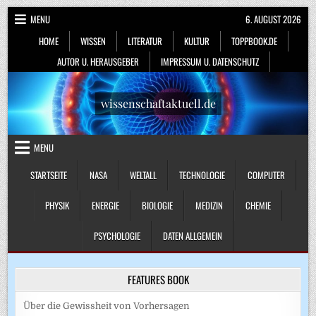
Skip
MENU
6. AUGUST 2026
to
HOME
WISSEN
LITERATUR
KULTUR
TOPPBOOK.DE
content
AUTOR U. HERAUSGEBER
IMPRESSUM U. DATENSCHUTZ
wissenschaftaktuell.de
MENU
STARTSEITE
NASA
WELTALL
TECHNOLOGIE
COMPUTER
PHYSIK
ENERGIE
BIOLOGIE
MEDIZIN
CHEMIE
PSYCHOLOGIE
DATEN ALLGEMEIN
FEATURES BOOK
Über die Gewissheit von Vorhersagen