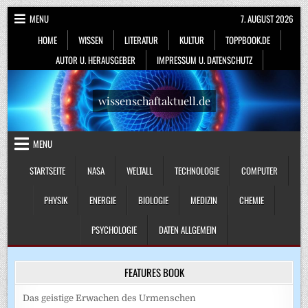
Skip
MENU
7. AUGUST 2026
to
HOME
WISSEN
LITERATUR
KULTUR
TOPPBOOK.DE
content
AUTOR U. HERAUSGEBER
IMPRESSUM U. DATENSCHUTZ
wissenschaftaktuell.de
MENU
STARTSEITE
NASA
WELTALL
TECHNOLOGIE
COMPUTER
PHYSIK
ENERGIE
BIOLOGIE
MEDIZIN
CHEMIE
PSYCHOLOGIE
DATEN ALLGEMEIN
FEATURES BOOK
Das geistige Erwachen des Urmenschen