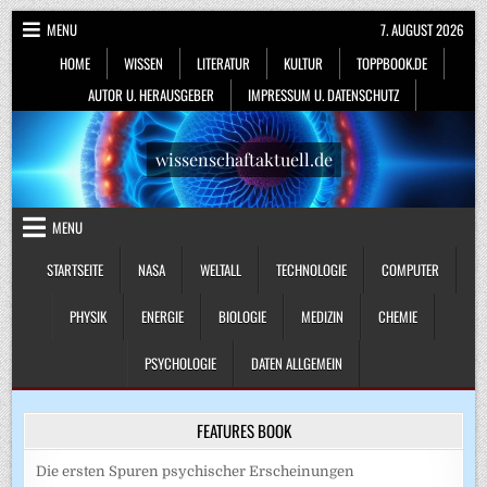
Skip
MENU
7. AUGUST 2026
to
HOME
WISSEN
LITERATUR
KULTUR
TOPPBOOK.DE
content
AUTOR U. HERAUSGEBER
IMPRESSUM U. DATENSCHUTZ
wissenschaftaktuell.de
MENU
STARTSEITE
NASA
WELTALL
TECHNOLOGIE
COMPUTER
PHYSIK
ENERGIE
BIOLOGIE
MEDIZIN
CHEMIE
PSYCHOLOGIE
DATEN ALLGEMEIN
FEATURES BOOK
Die ersten Spuren psychischer Erscheinungen