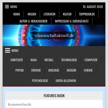
Skip
MENU
10. AUGUST 2026
to
HOME
WISSEN
LITERATUR
KULTUR
TOPPBOOK.DE
content
AUTOR U. HERAUSGEBER
IMPRESSUM U. DATENSCHUTZ
wissenschaftaktuell.de
MENU
STARTSEITE
NASA
WELTALL
TECHNOLOGIE
COMPUTER
PHYSIK
ENERGIE
BIOLOGIE
MEDIZIN
CHEMIE
PSYCHOLOGIE
DATEN ALLGEMEIN
FEATURES BOOK
Kometenfurcht