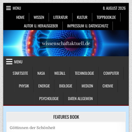
Skip
MENU
8. AUGUST 2026
to
HOME
WISSEN
LITERATUR
KULTUR
TOPPBOOK.DE
content
AUTOR U. HERAUSGEBER
IMPRESSUM U. DATENSCHUTZ
wissenschaftaktuell.de
MENU
STARTSEITE
NASA
WELTALL
TECHNOLOGIE
COMPUTER
PHYSIK
ENERGIE
BIOLOGIE
MEDIZIN
CHEMIE
PSYCHOLOGIE
DATEN ALLGEMEIN
FEATURES BOOK
Göttinnen der Schönheit