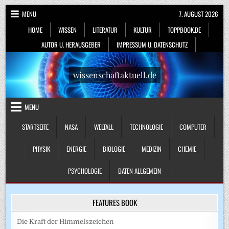
Skip
MENU
7. AUGUST 2026
to
HOME
WISSEN
LITERATUR
KULTUR
TOPPBOOK.DE
content
AUTOR U. HERAUSGEBER
IMPRESSUM U. DATENSCHUTZ
wissenschaftaktuell.de
MENU
STARTSEITE
NASA
WELTALL
TECHNOLOGIE
COMPUTER
PHYSIK
ENERGIE
BIOLOGIE
MEDIZIN
CHEMIE
PSYCHOLOGIE
DATEN ALLGEMEIN
FEATURES BOOK
Die Kraft der Himmelszeichen