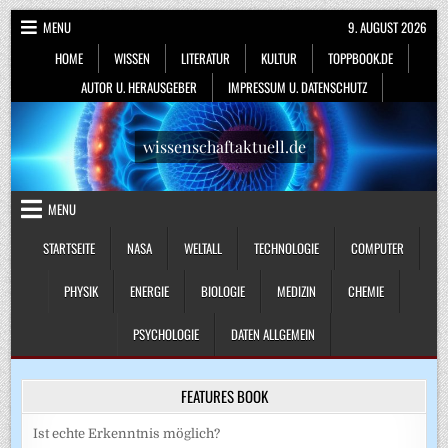
Skip
MENU
9. AUGUST 2026
to
HOME
WISSEN
LITERATUR
KULTUR
TOPPBOOK.DE
content
AUTOR U. HERAUSGEBER
IMPRESSUM U. DATENSCHUTZ
wissenschaftaktuell.de
MENU
STARTSEITE
NASA
WELTALL
TECHNOLOGIE
COMPUTER
PHYSIK
ENERGIE
BIOLOGIE
MEDIZIN
CHEMIE
PSYCHOLOGIE
DATEN ALLGEMEIN
FEATURES BOOK
Ist echte Erkenntnis möglich?