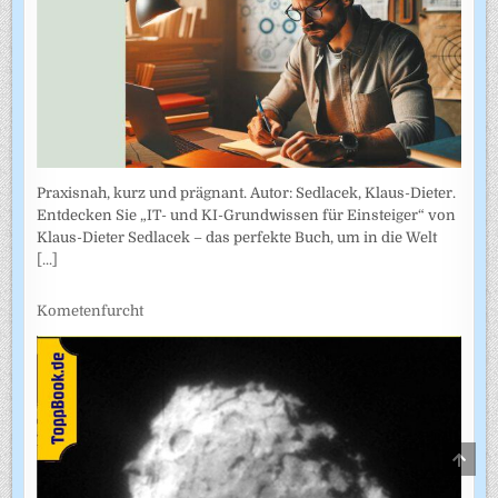
Praxisnah, kurz und prägnant. Autor: Sedlacek, Klaus-Dieter.
Entdecken Sie „IT- und KI-Grundwissen für Einsteiger“ von
Klaus-Dieter Sedlacek – das perfekte Buch, um in die Welt
[...]
Kometenfurcht
SCRO
TO
TOP