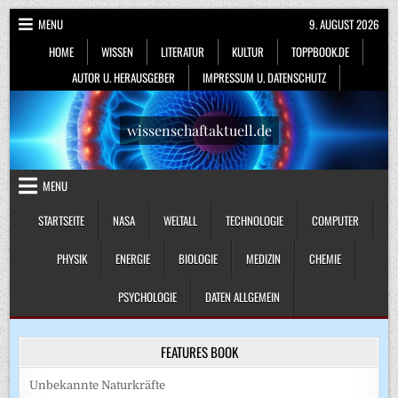
Skip
MENU
9. AUGUST 2026
to
HOME
WISSEN
LITERATUR
KULTUR
TOPPBOOK.DE
content
AUTOR U. HERAUSGEBER
IMPRESSUM U. DATENSCHUTZ
wissenschaftaktuell.de
MENU
STARTSEITE
NASA
WELTALL
TECHNOLOGIE
COMPUTER
PHYSIK
ENERGIE
BIOLOGIE
MEDIZIN
CHEMIE
PSYCHOLOGIE
DATEN ALLGEMEIN
FEATURES BOOK
Unbekannte Naturkräfte