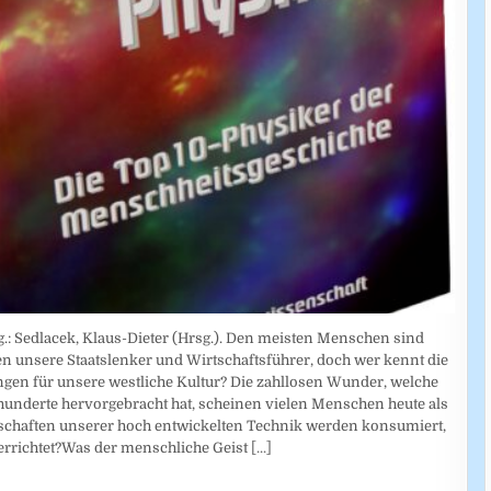
.: Sedlacek, Klaus-Dieter (Hrsg.). Den meisten Menschen sind
en unsere Staatslenker und Wirtschaftsführer, doch wer kennt die
gen für unsere westliche Kultur? Die zahllosen Wunder, welche
hunderte hervorgebracht hat, scheinen vielen Menschen heute als
nschaften unserer hoch entwickelten Technik werden konsumiert,
rrichtet?Was der menschliche Geist
[...]