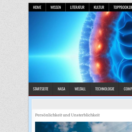
Skip
HOME
WISSEN
LITERATUR
KULTUR
TOPPBOOK.D
to
content
STARTSEITE
NASA
WELTALL
TECHNOLOGIE
COMP
Persönlichkeit und Unsterblichkeit