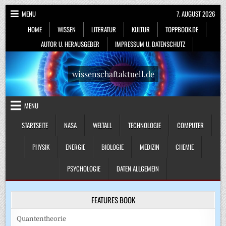
Skip
MENU
7. AUGUST 2026
to
HOME
WISSEN
LITERATUR
KULTUR
TOPPBOOK.DE
content
AUTOR U. HERAUSGEBER
IMPRESSUM U. DATENSCHUTZ
wissenschaftaktuell.de
MENU
STARTSEITE
NASA
WELTALL
TECHNOLOGIE
COMPUTER
PHYSIK
ENERGIE
BIOLOGIE
MEDIZIN
CHEMIE
PSYCHOLOGIE
DATEN ALLGEMEIN
FEATURES BOOK
Quantentheorie