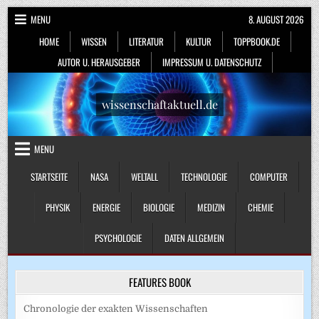
Skip
MENU
8. AUGUST 2026
to
HOME
WISSEN
LITERATUR
KULTUR
TOPPBOOK.DE
content
AUTOR U. HERAUSGEBER
IMPRESSUM U. DATENSCHUTZ
wissenschaftaktuell.de
MENU
STARTSEITE
NASA
WELTALL
TECHNOLOGIE
COMPUTER
PHYSIK
ENERGIE
BIOLOGIE
MEDIZIN
CHEMIE
PSYCHOLOGIE
DATEN ALLGEMEIN
FEATURES BOOK
Chronologie der exakten Wissenschaften