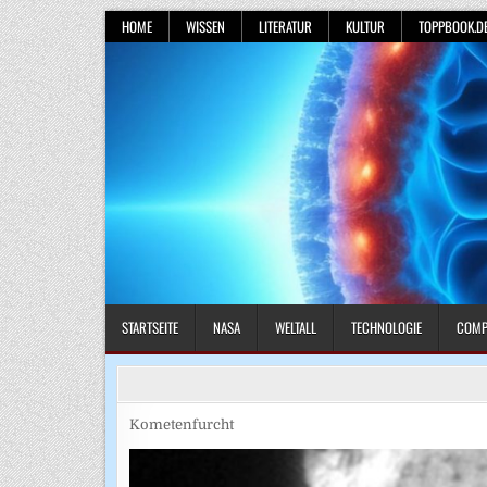
Skip
HOME
WISSEN
LITERATUR
KULTUR
TOPPBOOK.D
to
content
STARTSEITE
NASA
WELTALL
TECHNOLOGIE
COMP
Kometenfurcht