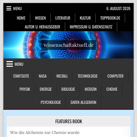
Skip
MENU
6. AUGUST 2026
to
HOME
WISSEN
LITERATUR
KULTUR
TOPPBOOK.DE
content
AUTOR U. HERAUSGEBER
IMPRESSUM U. DATENSCHUTZ
wissenschaftaktuell.de
MENU
STARTSEITE
NASA
WELTALL
TECHNOLOGIE
COMPUTER
PHYSIK
ENERGIE
BIOLOGIE
MEDIZIN
CHEMIE
PSYCHOLOGIE
DATEN ALLGEMEIN
FEATURES BOOK
Wie die Alchemie zur Chemie wurde