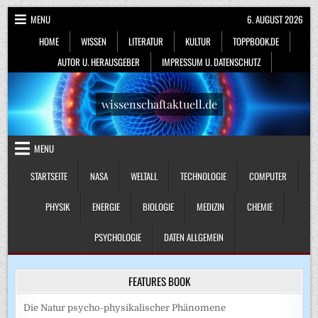
Skip
MENU
6. AUGUST 2026
to
HOME
WISSEN
LITERATUR
KULTUR
TOPPBOOK.DE
content
AUTOR U. HERAUSGEBER
IMPRESSUM U. DATENSCHUTZ
wissenschaftaktuell.de
MENU
STARTSEITE
NASA
WELTALL
TECHNOLOGIE
COMPUTER
PHYSIK
ENERGIE
BIOLOGIE
MEDIZIN
CHEMIE
PSYCHOLOGIE
DATEN ALLGEMEIN
FEATURES BOOK
Die Natur psycho-physikalischer Phänomene