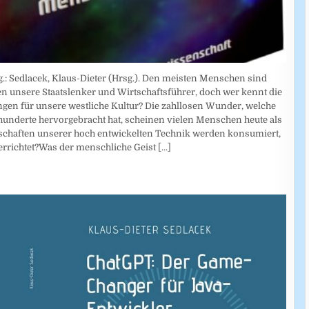
.: Sedlacek, Klaus-Dieter (Hrsg.). Den meisten Menschen sind
en unsere Staatslenker und Wirtschaftsführer, doch wer kennt die
gen für unsere westliche Kultur? Die zahllosen Wunder, welche
hunderte hervorgebracht hat, scheinen vielen Menschen heute als
nschaften unserer hoch entwickelten Technik werden konsumiert,
rrichtet?Was der menschliche Geist
[...]