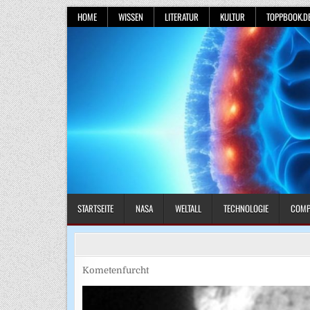
Skip
HOME
WISSEN
LITERATUR
KULTUR
TOPPBOOK.D
to
content
STARTSEITE
NASA
WELTALL
TECHNOLOGIE
COMP
Kometenfurcht