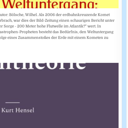
Autor: Bölsche, Wilhel. Als 2006 der erdbahnkreuzende Komet
ach, war dies der Bild-Zeitung einen schaurigen Bericht unter
er Sorge - 200 Meter hohe Flutwelle im Atlantik?" wert. In
strophen-Propheten besteht das Bedürfnis, den Weltuntergang
folge eines Zusammenstoßes der Erde mit einem Kometen zu