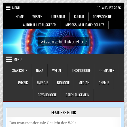
Skip
MENU
10. AUGUST 2026
to
HOME
WISSEN
LITERATUR
KULTUR
TOPPBOOK.DE
content
AUTOR U. HERAUSGEBER
IMPRESSUM U. DATENSCHUTZ
wissenschaftaktuell.de
MENU
STARTSEITE
NASA
WELTALL
TECHNOLOGIE
COMPUTER
PHYSIK
ENERGIE
BIOLOGIE
MEDIZIN
CHEMIE
PSYCHOLOGIE
DATEN ALLGEMEIN
FEATURES BOOK
Das transzendentale Gesicht der Welt