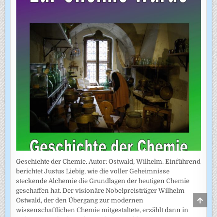
Geschichte der Chemie. Autor: Ostwald, Wilhelm. Einführend
berichtet Justus Liebig, wie die voller Geheimnisse
steckende Alchemie die Grundlagen der heutigen Chemie
geschaffen hat. Der visionäre Nobelpreisträger Wilhelm
SCRO
Ostwald, der den Übergang zur modernen
TO
wissenschaftlichen Chemie mitgestaltete, erzählt dann in
TOP