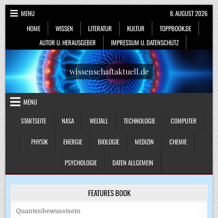
Skip
MENU
8. AUGUST 2026
to
HOME
WISSEN
LITERATUR
KULTUR
TOPPBOOK.DE
content
AUTOR U. HERAUSGEBER
IMPRESSUM U. DATENSCHUTZ
wissenschaftaktuell.de
MENU
STARTSEITE
NASA
WELTALL
TECHNOLOGIE
COMPUTER
PHYSIK
ENERGIE
BIOLOGIE
MEDIZIN
CHEMIE
PSYCHOLOGIE
DATEN ALLGEMEIN
FEATURES BOOK
Quantenbewusstsein